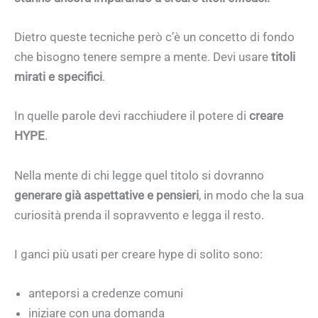
Dietro queste tecniche però c’è un concetto di fondo
che bisogno tenere sempre a mente. Devi usare
titoli
mirati e specifici
.
In quelle parole devi racchiudere il potere di
creare
HYPE
.
Nella mente di chi legge quel titolo si dovranno
generare già aspettative e pensieri
, in modo che la sua
curiosità prenda il sopravvento e legga il resto.
I ganci più usati per creare hype di solito sono:
anteporsi a credenze comuni
iniziare con una domanda