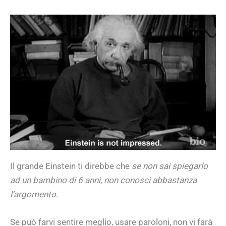
Il grande Einstein ti direbbe che
se non sai spiegarlo
ad un bambino di 6 anni, non conosci abbastanza
l’argomento
.
Se può farvi sentire meglio, usare paroloni, non vi farà