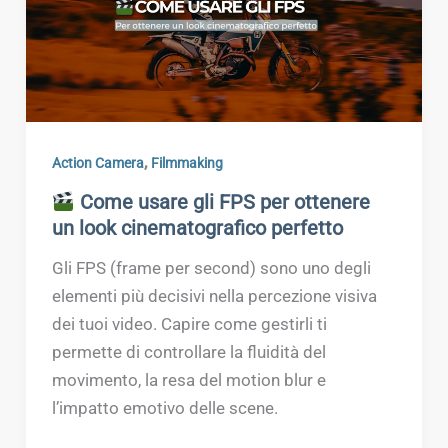
,
Action Camera
Filmmaking
Come usare gli FPS per ottenere
un look cinematografico perfetto
Gli FPS (frame per second) sono uno degli
elementi più decisivi nella percezione visiva
dei tuoi video. Capire come gestirli ti
permette di controllare la fluidità del
movimento, la resa del motion blur e
l’impatto emotivo delle scene.