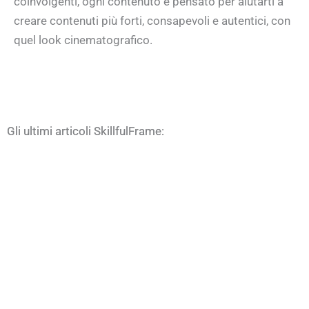
coinvolgenti, ogni contenuto è pensato per aiutarti a
creare contenuti più forti, consapevoli e autentici, con
quel look cinematografico.
Gli ultimi articoli SkillfulFrame: