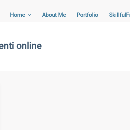
Home
About Me
Portfolio
Skillful
enti online