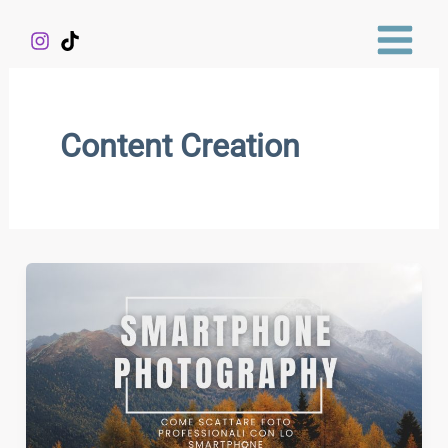
Vai
al
contenuto
Content Creation