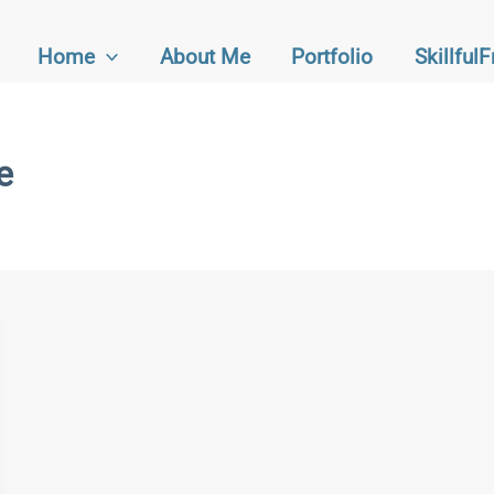
Home
About Me
Portfolio
Skillful
e