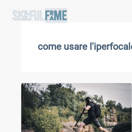
Vai
al
contenuto
come usare l'iperfocal