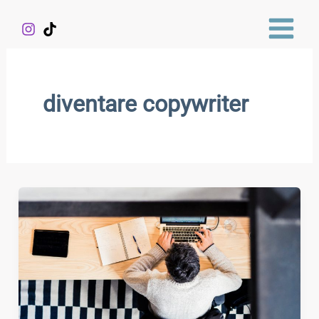
Vai
al
contenuto
diventare copywriter