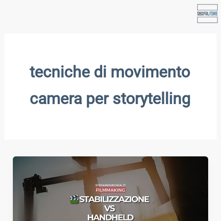
Vai
Instagram
Facebook
WhatsApp
LinkedIn
TikTok
al
contenuto
tecniche di movimento
camera per storytelling