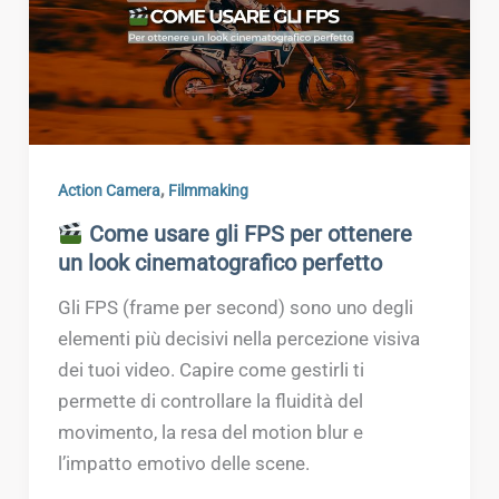
,
Action Camera
Filmmaking
Come usare gli FPS per ottenere
un look cinematografico perfetto
Gli FPS (frame per second) sono uno degli
elementi più decisivi nella percezione visiva
dei tuoi video. Capire come gestirli ti
permette di controllare la fluidità del
movimento, la resa del motion blur e
l’impatto emotivo delle scene.