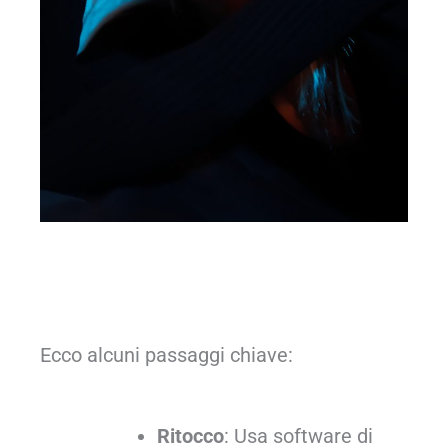
Ecco alcuni passaggi chiave:
Ritocco
: Usa software di