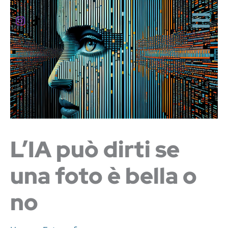
Vai
al
contenuto
L’IA può dirti se
una foto è bella o
no