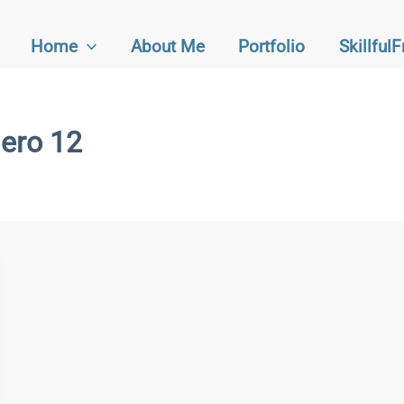
Home
About Me
Portfolio
Skillful
hero 12