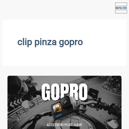
Vai
al
contenuto
clip pinza gopro