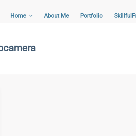
Home
About Me
Portfolio
Skillful
tocamera