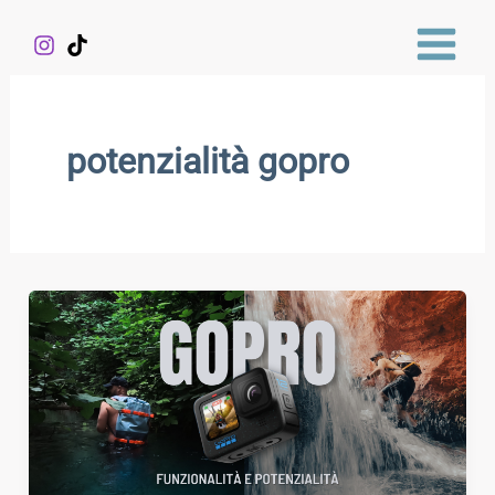
Vai
al
contenuto
potenzialità gopro