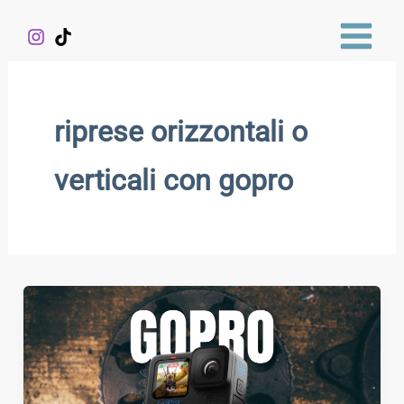
Vai
al
contenuto
riprese orizzontali o
verticali con gopro