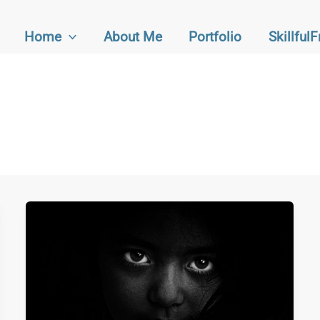
Home
About Me
Portfolio
Skillful